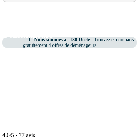
déménageurs certifiés
sans engagement
économique
Déménagement Uccle – Devis de
Déménageurs
🇧🇪
Nous sommes à 1180 Uccle
! Trouvez et comparez
gratuitement 4 offres de déménageurs
Avis de nos utilisateurs à Uccle
4.6/5 - 77 avis