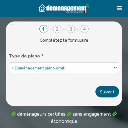
S
k
i
p
Fields marked with an
*
are required
t
o
Complétez le formulaire
c
o
Type de piano
*
n
t
e
n
t
déménageurs certifiés
sans engagement
économique